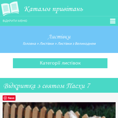
Каталог привітань
ВІДКРИТИ МЕНЮ
Листівки
Головна
»
Листівки
»
Листівки з Великоднем
Категорії листівок
Відкритка з святом Пасхи 7
Save